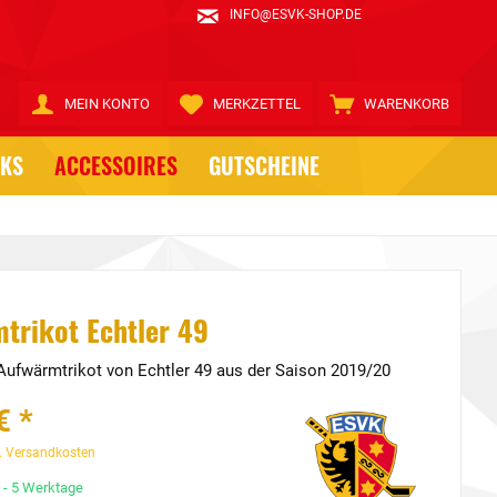
INFO@ESVK-SHOP.DE
MEIN KONTO
MERKZETTEL
WARENKORB
CKS
ACCESSOIRES
GUTSCHEINE
trikot Echtler 49
Aufwärmtrikot von Echtler 49 aus der Saison 2019/20
€ *
. Versandkosten
3 - 5 Werktage