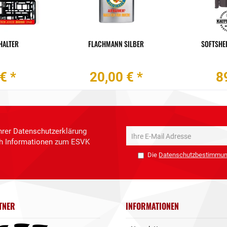
HALTER
FLACHMANN SILBER
SOFTSHEL
€ *
20,00 € *
8
hrer Datenschutzerklärung
ich Informationen zum ESVK
Die
Datenschutzbestimmu
TNER
INFORMATIONEN