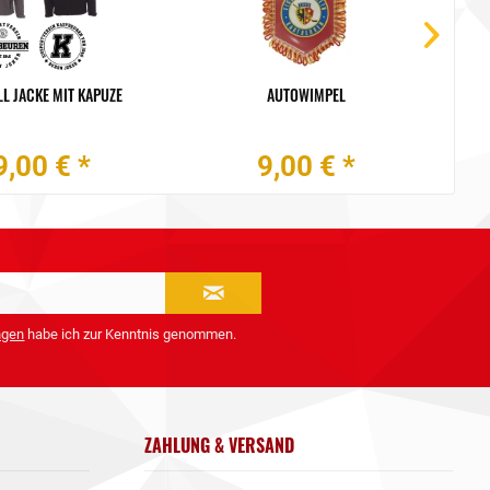
L JACKE MIT KAPUZE
AUTOWIMPEL
9,00 € *
9,00 € *
ngen
habe ich zur Kenntnis genommen.
ZAHLUNG & VERSAND