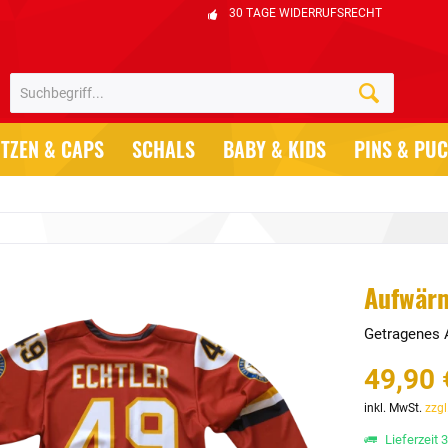
30 TAGE WIDERRUFSRECHT
TZEN & CAPS
SCHALS
BABY & KIDS
PINS & PU
Aufwärm
Getragenes 
49,90 
inkl. MwSt.
zzgl
Lieferzeit 