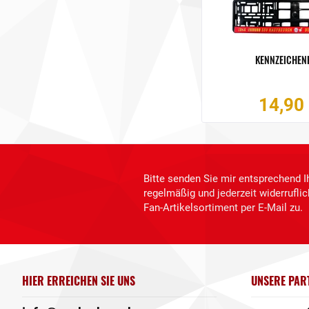
KENNZEICHEN
14,90 
Bitte senden Sie mir entsprechend I
regelmäßig und jederzeit widerrufl
Fan-Artikelsortiment per E-Mail zu.
HIER ERREICHEN SIE UNS
UNSERE PAR