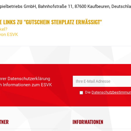
Spielbetriebs GmbH, Bahnhofstraße 11, 87600 Kaufbeuren, Deutschl
 LINKS ZU "GUTSCHEIN STEHPLATZ ERMÄSSIGT"
kel?
 von ESVK
hrer Datenschutzerklärung
ich Informationen zum ESVK
Die
Datenschutzbestimmu
TNER
INFORMATIONEN