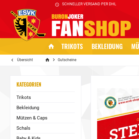
SCHNELLER VERSAND PER DHL
TRIKOTS
BEKLEIDUNG
MÜ
Übersicht
Gutscheine
KATEGORIEN
Trikots
Bekleidung
Mützen & Caps
Schals
Baby & Kids