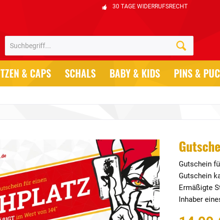
30 TAGE WIDERRUFSRECHT
TZEN & CAPS
SCHALS
BABY & KIDS
PINS & PU
Gutsche
Gutschein fü
Gutschein ka
Ermäßigte St
Inhaber eine