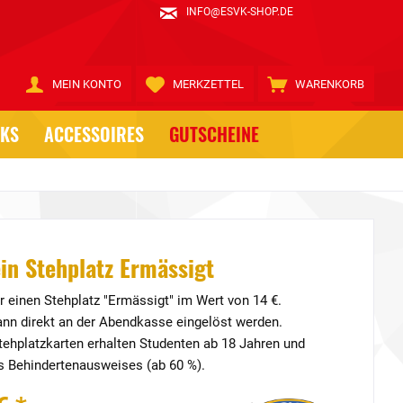
INFO@ESVK-SHOP.DE
MEIN KONTO
MERKZETTEL
WARENKORB
CKS
ACCESSOIRES
GUTSCHEINE
in Stehplatz Ermässigt
r einen Stehplatz "Ermässigt" im Wert von 14 €.
nn direkt an der Abendkasse eingelöst werden.
ehplatzkarten erhalten Studenten ab 18 Jahren und
s Behindertenausweises (ab 60 %).