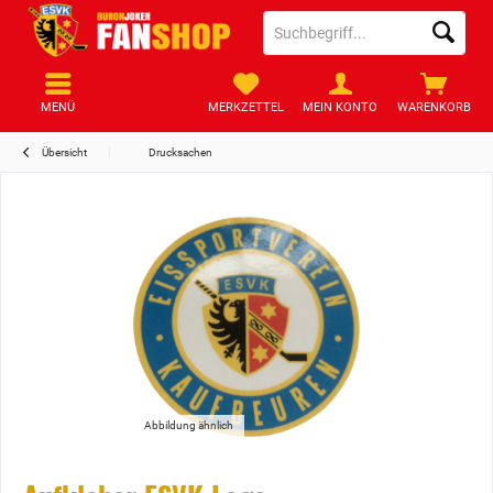
MENÜ
MERKZETTEL
MEIN KONTO
WARENKORB
Übersicht
Drucksachen
Abbildung ähnlich