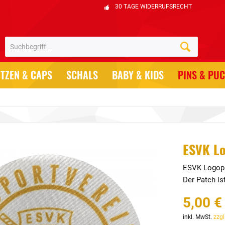
30 TAGE WIDERRUFSRECHT
TZEN & CAPS
SCHALS
BABY & KIDS
PINS & PU
ESVK Lo
ESVK Logopat
Der Patch is
5,00 €
inkl. MwSt.
zzgl