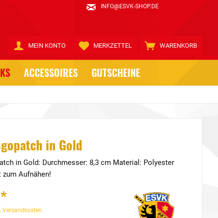
INFO@ESVK-SHOP.DE
MEIN KONTO
MERKZETTEL
WARENKORB
CKS
ACCESSOIRES
GUTSCHEINE
gopatch in Gold
ch in Gold: Durchmesser: 8,3 cm Material: Polyester
t zum Aufnähen!
 *
. Versandkosten