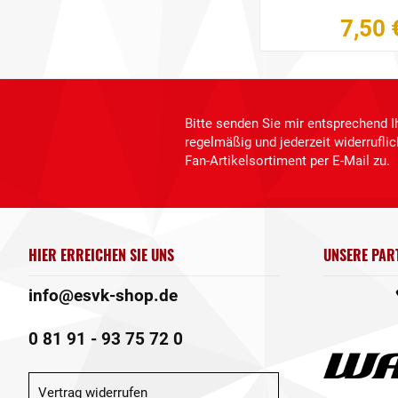
7,50 
Bitte senden Sie mir entsprechend I
regelmäßig und jederzeit widerrufl
Fan-Artikelsortiment per E-Mail zu.
HIER ERREICHEN SIE UNS
UNSERE PAR
info@esvk-shop.de
0 81 91 - 93 75 72 0
Vertrag widerrufen