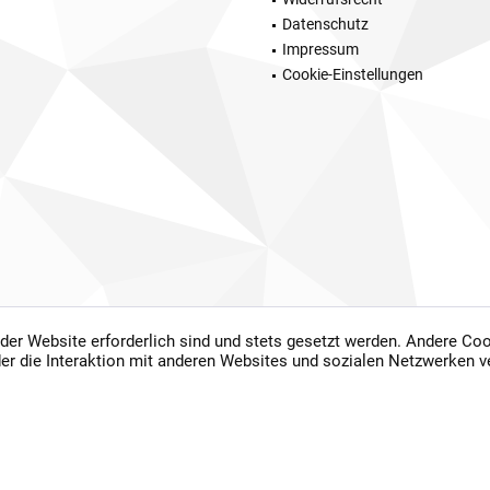
Datenschutz
Impressum
Cookie-Einstellungen
 der Website erforderlich sind und stets gesetzt werden. Andere Coo
setzl. Mehrwertsteuer zzgl.
Versandkosten
und ggf. Nachnahmegebühren, wenn nicht
er die Interaktion mit anderen Websites und sozialen Netzwerken v
chgestrichene Preise geben die unverbindliche Preisempfehlung des Herstellers wie
 2026 Fichtel und Taubert GbR - All Rights Reserved. Design by
TC-Innovations Gm