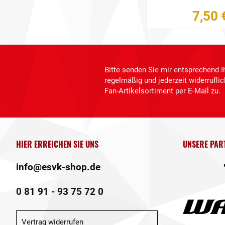
7,50 
Bitte senden Sie mir entsprechend I
regelmäßig und jederzeit widerrufl
Fan-Artikelsortiment per E-Mail zu.
HIER ERREICHEN SIE UNS
UNSERE PAR
info@esvk-shop.de
0 81 91 - 93 75 72 0
Vertrag widerrufen