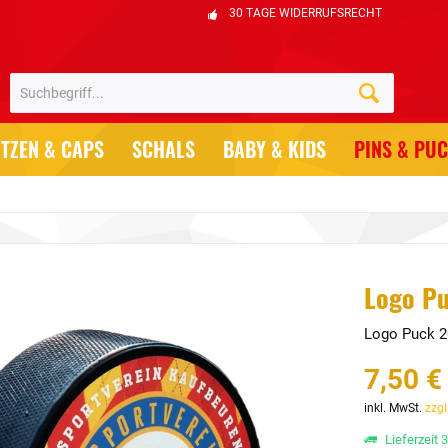
30 TAGE WIDERRUFSRECHT
TZEN & CAPS
SCHALS
BABY & KIDS
PINS & PU
Logo P
Logo Puck 2
7,50 €
inkl. MwSt.
zzgl
Lieferzeit 