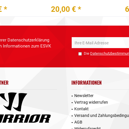
€ *
20,00 € *
6
hrer Datenschutzerklärung
ich Informationen zum ESVK
Die
Datenschutzbestimmu
TNER
INFORMATIONEN
Newsletter
Vertrag widerrufen
Kontakt
Versand und Zahlungsbeding
AGB
Widerrufsrecht