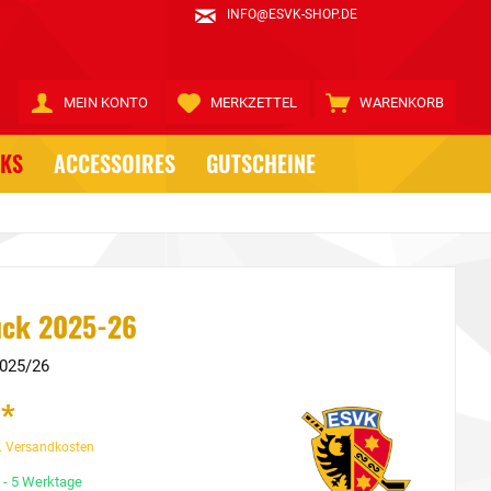
INFO@ESVK-SHOP.DE
MEIN KONTO
MERKZETTEL
WARENKORB
CKS
ACCESSOIRES
GUTSCHEINE
uck 2025-26
025/26
 *
. Versandkosten
3 - 5 Werktage