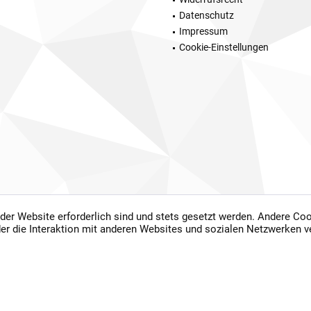
Datenschutz
Impressum
Cookie-Einstellungen
 der Website erforderlich sind und stets gesetzt werden. Andere Coo
setzl. Mehrwertsteuer zzgl.
Versandkosten
und ggf. Nachnahmegebühren, wenn nicht
er die Interaktion mit anderen Websites und sozialen Netzwerken v
chgestrichene Preise geben die unverbindliche Preisempfehlung des Herstellers wie
 2026 Fichtel und Taubert GbR - All Rights Reserved. Design by
TC-Innovations Gm